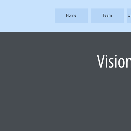
Home
Team
U
Visio