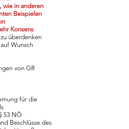
 wie in anderen
ten Beispielen
on
ehr Konsens
g zu überdenken
 auf Wunsch
ungen von GR
mmung für die
ls
 § 53 NÖ
und Beschlüsse des