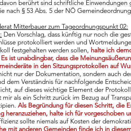
t davon berührt sind schriftliche Einwendungen
 die nach § 53 Abs. 5 der NÖ Gemeindeordnung
erat Mitterbauer zum Tageordnungspunkt 02:
:
Den Vorschlag, dass künftig nur noch die ges
hlüsse protokolliert werden und Wortmeldung
koll festgehalten werden sollen,
halte ich demo
. Es ist unabdingbar, dass die Meinungsäußeru
meinderäte in den Sitzungsprotokollen auf Wu
 nicht nur der Dokumentation, sondern auch d
nd dem Verständnis für nachfolgende Entsche
icht, auf dieses wichtige Element der Protokoll
t mir als ein Schritt zurück im Bezug auf Trans
zipien.
Als Begründung für diesen Schritt, die E
 heranzuziehen, halte ich für vorgeschoben u
fizienz sollte niemals auf Kosten der demokrat
che mit anderen Gemeinden finde ich in diesem