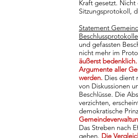
Kraft gesetzt. Nich
Sitzungsprotokoll,
Statement Gemeind
Beschlussprotokolle
und gefassten Besc
nicht mehr im Proto
äußerst bedenklich
Argumente aller Ge
werden.
Dies dient
von Diskussionen u
Beschlüsse. Die Abs
verzichten, erschein
demokratische Prin
Gemeindeverwaltung
Das Streben nach Ef
gehen.
Die Verglei