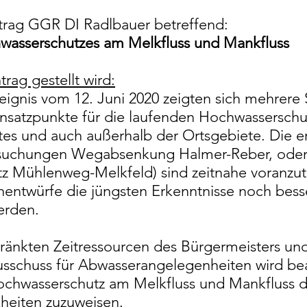
antrag GGR DI Radlbauer betreffend:
asserschutzes am Melkfluss und Mankfluss
rag gestellt wird:
ignis vom 12. Juni 2020 zeigten sich mehrere 
nsatzpunkte für die laufenden Hochwassersch
tes und auch außerhalb der Ortsgebiete.
Die e
tersuchungen Wegabsenkung Halmer-Reber, ode
z Mühlenweg-Melkfeld) sind zeitnahe voranzutr
nentwürfe die jüngsten Erkenntnisse noch bes
erden.
ränkten Zeitressourcen des Bürgermeisters un
schuss für Abwasserangelegenheiten wird bea
chwasserschutz am Melkfluss und Mankfluss 
eiten zuzuweisen.