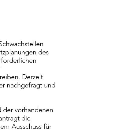
Schwachstellen
utzplanungen des
rforderlichen
r
eiben. Derzeit
ser nachgefragt und
d der vorhandenen
ntragt die
dem Ausschuss für