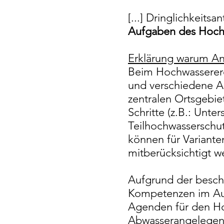
[...] Dringlichkeits
Aufgaben des Hochw
Erklärung warum Ant
Beim Hochwasserere
und verschiedene A
zentralen Ortsgebie
Schritte (z.B.: Un
Teilhochwasserschut
können für Variante
mitberücksichtigt w
Aufgrund der besch
Kompetenzen im Aus
Agenden für den Ho
Abwasserangelegenh