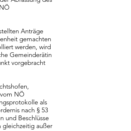
3 NÖ
tellten Anträge
ngenheit gemachten
iert werden, wird
lche Gemeinderätin
nkt vorgebracht
chtshofen,
h vom NÖ
gsprotokolle als
rdernis nach § 53
en und Beschlüsse
gleichzeitig außer