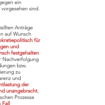
 gegen ein
 vorgesehen sind.
tellten Anträge
en auf Wunsch
kratiepolitisch für
ngen und
nsch festgehalten
er Nachverfolgung
idungen bzw.
ierung zu
parenz und
ntlastung der
nd unangebracht.
ischen Prozesse
 Fall