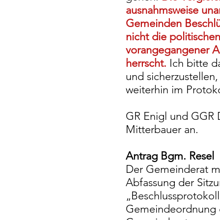
ausnahmsweise unan
Gemeinden Beschlü
nicht die politische
vorangegangener Au
herrscht.
Ich bitte 
und sicherzustelle
weiterhin im Protok
GR Enigl und GGR D
Mitterbauer an.
Antrag Bgm. Resel
Der Gemeinderat mö
Abfassung der Sitzu
„Beschlussprotokoll
Gemeindeordnung en