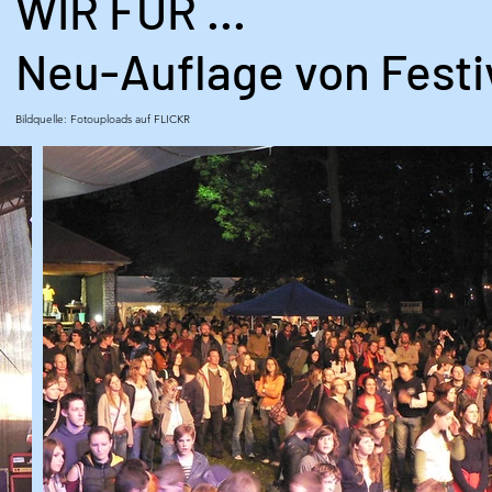
WIR FÜR ...
Neu-Auflage von Festi
Bildquelle: Fotouploads auf FLICKR