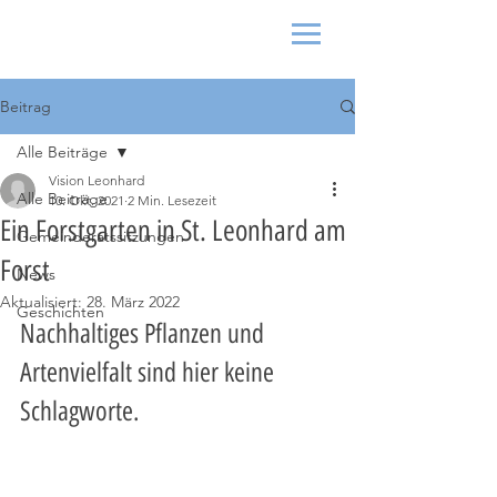
Beitrag
Alle Beiträge
Vision Leonhard
Alle Beiträge
10. Okt. 2021
2 Min. Lesezeit
Ein Forstgarten in St. Leonhard am
Gemeinderatssitzungen
Forst
News
Aktualisiert:
28. März 2022
Geschichten
Nachhaltiges Pflanzen und 
Artenvielfalt sind hier keine 
Schlagworte.